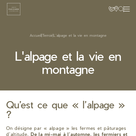
Accueil
|
Terroir
|
L’alpage et la vie en montagne
L'alpage et la vie en
montagne
Qu’est ce que « l’alpage »
?
On désigne par « alpage » les fermes et pâturages
d’altitude.
De la mi-mai à l’automne, les fermiers et