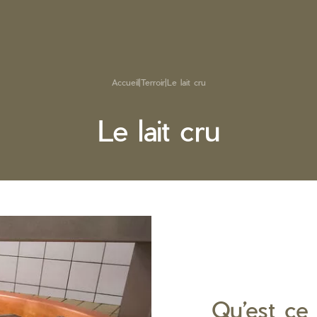
Accueil
|
Terroir
|
Le lait cru
Le lait cru
Qu’est ce 